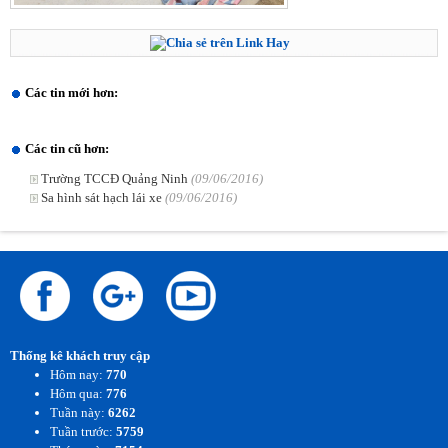
Các tin mới hơn:
Các tin cũ hơn:
Trường TCCĐ Quảng Ninh
(09/06/2016)
Sa hình sát hạch lái xe
(09/06/2016)
Thống kê khách truy cập
Hôm nay:
770
Hôm qua:
776
Tuần này:
6262
Tuần trước:
5759