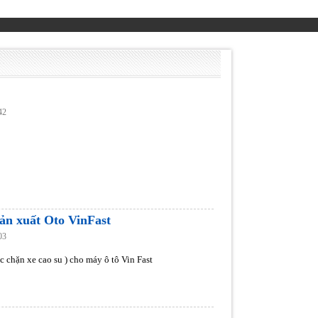
42
ản xuất Oto VinFast
03
c chặn xe cao su ) cho máy ô tô Vin Fast