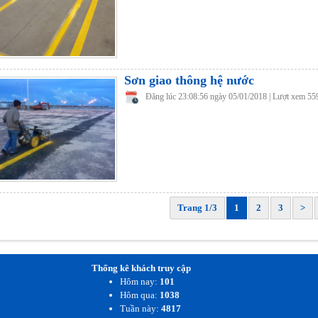
Sơn giao thông hệ nước
Đăng lúc 23:08:56 ngày 05/01/2018 | Lượt xem 55
Trang 1/3
1
2
3
>
Thống kê khách truy cập
Hôm nay:
101
Hôm qua:
1038
Tuần này:
4817