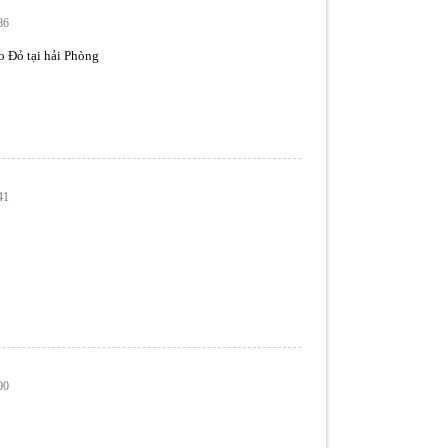
86
o Đỏ tại hải Phòng
41
00