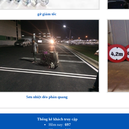
gờ giảm tốc
Sơn nhiệt dẻo phản quang
Thống kê khách truy cập
Hôm nay:
697